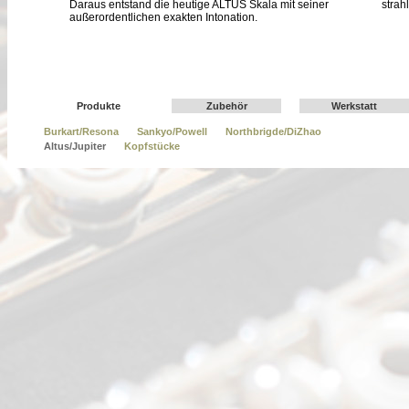
Daraus entstand die heutige ALTUS Skala mit seiner
strah
außerordentlichen exakten Intonation.
Produkte
Zubehör
Werkstatt
Burkart/Resona
Sankyo/Powell
Northbrigde/DiZhao
Altus/Jupiter
Kopfstücke