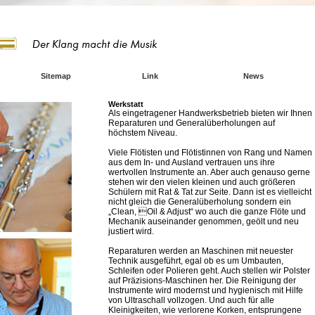
Sitemap
Link
News
Werkstatt
Als eingetragener Handwerksbetrieb bieten wir Ihnen
Reparaturen und Generalüberholungen auf
höchstem Niveau.
Viele Flötisten und Flötistinnen von Rang und Namen
aus dem In- und Ausland vertrauen uns ihre
wertvollen Instrumente an. Aber auch genauso gerne
stehen wir den vielen kleinen und auch größeren
Schülern mit Rat & Tat zur Seite. Dann ist es vielleicht
nicht gleich die Generalüberholung sondern ein
„Clean, Oil & Adjust“ wo auch die ganze Flöte und
Mechanik auseinander genommen, geölt und neu
justiert wird.
Reparaturen werden an Maschinen mit neuester
Technik ausgeführt, egal ob es um Umbauten,
Schleifen oder Polieren geht. Auch stellen wir Polster
auf Präzisions-Maschinen her. Die Reinigung der
Instrumente wird modernst und hygienisch mit Hilfe
von Ultraschall vollzogen. Und auch für alle
Kleinigkeiten, wie verlorene Korken, entsprungene